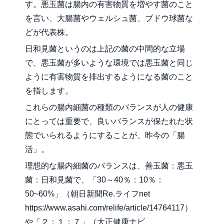
す。悪玉菌は腸内の有害物質を増やす菌のこと
を言い、大腸菌やウェルシュ菌、ブドウ球菌な
どが代表株。
日和見菌というのは上記の菌の中間的な立場
で、悪玉菌が多いような環境では悪玉菌と同じ
ように有害物質を排出するようになる菌のこと
を指します。
これらの腸内細菌の種類のバランスが人の健康
にとっては重要で、良いバランスが保たれた状
態でいられるようにすることが、昨今の「腸
活」。
理想的な腸内細菌のバランスは、善玉菌：悪玉
菌：日和見菌で、「30～40％：10％：
50~60%」（朝日新聞Re.ライフnet
https://www.asahi.com/relife/article/14764117
）
や「２：１：７」（大正健康ナビ